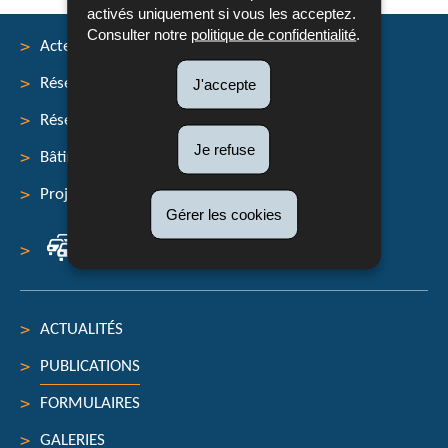
activés uniquement si vous les acceptez.
Consulter notre
politique de confidentialité
.
Acteurs
Réseau routier
J'accepte
Menu
Réseau cyclable
de
Je refuse
Bâtiments et ouvrages
navigation
Projets
Gérer les cookies
Infos trafic
ACTUALITÉS
PUBLICATIONS
FORMULAIRES
GALERIES