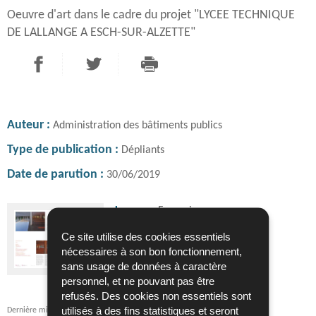
Oeuvre d'art dans le cadre du projet "LYCEE TECHNIQUE
DE LALLANGE A ESCH-SUR-ALZETTE"
PARTAGER SUR FACEBOOK
PARTAGER SUR TWITTER
IMPRIMER
- NOUVELLE FENÊTRE
- NOUVELLE FENÊTRE
Auteur
Administration des bâtiments publics
Type de publication
Dépliants
Date de parution
30/06/2019
Langue :
Français
Pdf - 11,14 Mo - 2 page(s)
Ce site utilise des cookies essentiels
nécessaires à son bon fonctionnement,
TÉLÉCHARGER
sans usage de données à caractère
personnel, et ne pouvant pas être
refusés. Des cookies non essentiels sont
utilisés à des fins statistiques et seront
Dernière mise à jour
31/03/2026