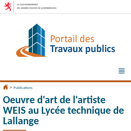
Aller
Aller
à
au
la
contenu
navigation
Me
pri
>
Accueil
Publications
Oeuvre d'art de l'artiste
WEIS au Lycée technique de
Lallange