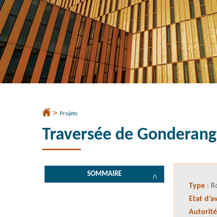
>
Accueil
Projets
Traversée de Gonderan
SOMMAIRE
Type
: R
Etat d’
Autorit