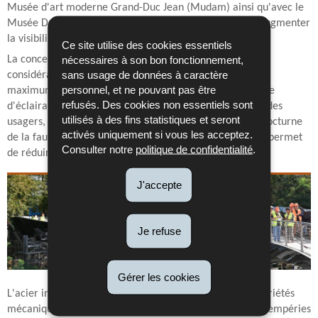
Musée d'art moderne Grand-Duc Jean (Mudam) ainsi qu'avec le
Musée Dräi Eechelen, la nouvelle passerelle permet d’augmenter
la visibilité ainsi que la fréquentation du site.
Ce site utilise des cookies essentiels
nécessaires à son bon fonctionnement,
La conception et l’aménagement du projet prennent en
sans usage de données à caractère
considération l’évolution de la forêt afin de préserver au
personnel, et ne pouvant pas être
maximum le mouvement des arbres existants. Le système
refusés. Des cookies non essentiels sont
d'éclairage intégré dans la passerelle assure la sécurité des
utilisés à des fins statistiques et seront
usagers, tout en limitant d’éventuels impacts sur la vie nocturne
activés uniquement si vous les acceptez.
de la faune locale. De même, le nombre limité de pieux permet
Consulter notre
politique de confidentialité
.
de réduire l’impact au sol forestier et dans la clairière.
J'accepte
Je refuse
Gérer les cookies
L'acier inoxydable duplex a été choisi en vue de ses propriétés
mécaniques important en raison de sa résistance aux intempéries