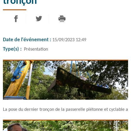
tronçon
PARTAGER SUR FACEBOOK
PARTAGER SUR TWITTER
IMPRIMER
- NOUVELLE FENÊTRE
- NOUVELLE FENÊTRE
Date de l'événement :
15/09/2023 12:49
Type(s) :
Présentation
La pose du dernier tronçon de la passerelle piétonne et cyclable a