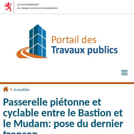
Aller
Aller
à
au
la
contenu
navigation
Me
pri
>
Accueil
Actualités
Passerelle piétonne et
cyclable entre le Bastion et
le Mudam: pose du dernier