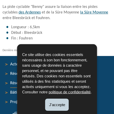
La piste cyclable "Benny" assure la liaison entre les pistes
cyclables
des Ardennes
et de la Sûre Moyenne
la Sûre Moyenne
entre Bleesbrück et Fouhren.
Longueur : 6,5km
Début : Bleesbrück
Fin : Fouhren
Dernière mise à jour
18/03/2024
Ce site utilise des cookies essentiels
nécessaires à son bon fonctionnement,
Acteurs
sans usage de données à caractère
personnel, et ne pouvant pas être
Réseau routier
refusés. Des cookies non essentiels sont
Menu
utilisés à des fins statistiques et seront
Réseau cyclable
activés uniquement si vous les acceptez.
de
Consulter notre
politique de confidentialité
.
Bâtiments et ouvrages
navigation
Projets
J'accepte