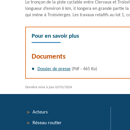
Le tronçon de la piste cyclable entre Clervaux et Troisv
longueur d’environ 6 km, il longera en grande partie la
qui mène à Troisvierges. Les travaux relatifs au lot 1,
Pour en savoir plus
Documents
Dossier de presse
(Pdf - 465 Ko)
Dernière mise à jour
02/01/2024
Acteurs
Menu
Réseau routier