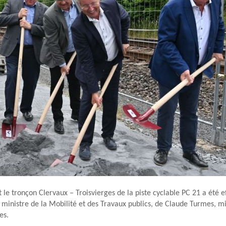
 le tronçon Clervaux – Troisvierges de la piste cyclable PC 21 a été e
inistre de la Mobilité et des Travaux publics, de Claude Turmes, mi
es.