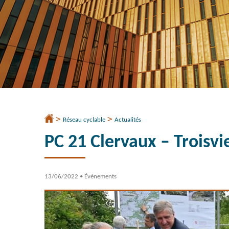
>
>
Accueil
Réseau cyclable
Actualités
PC 21 Clervaux – Troisvi
13/06/2022
• Événements