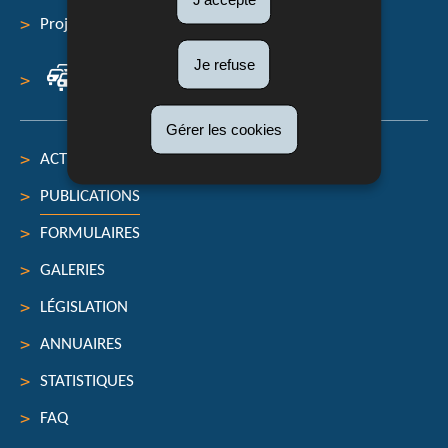
navigation
Projets
Je refuse
Infos trafic
Gérer les cookies
ACTUALITÉS
PUBLICATIONS
FORMULAIRES
GALERIES
LÉGISLATION
ANNUAIRES
STATISTIQUES
FAQ