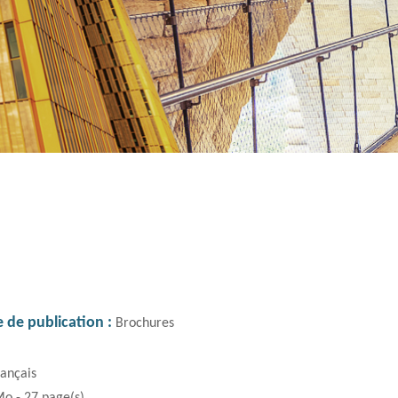
 de publication
Brochures
rançais
Mo - 27 page(s)