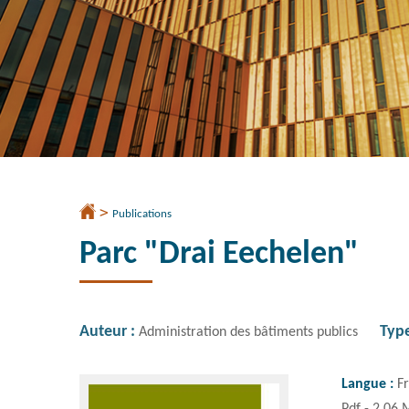
>
Accueil
Publications
Parc "Drai Eechelen"
Auteur
Type
Administration des bâtiments publics
Langue :
F
Pdf - 2,06 