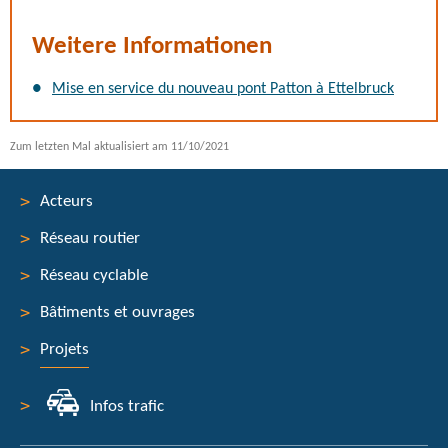
Weitere Informationen
Mise en service du nouveau pont Patton à Ettelbruck
Zum letzten Mal aktualisiert am
11/10/2021
Acteurs
Réseau routier
Menu
Réseau cyclable
de
Bâtiments et ouvrages
navigation
Projets
Infos trafic