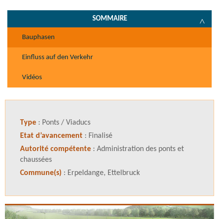
SOMMAIRE
Bauphasen
Einfluss auf den Verkehr
Vidéos
Type
: Ponts / Viaducs
Etat d’avancement
: Finalisé
Autorité compétente
: Administration des ponts et
chaussées
Commune(s)
: Erpeldange, Ettelbruck