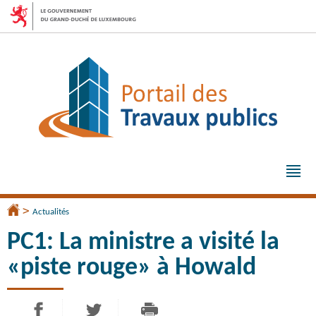
Aller
Aller
à
au
la
contenu
navigation
Me
pri
>
Accueil
Actualités
PC1: La ministre a visité la
«piste rouge» à Howald
PARTAGER SUR FACEBOOK
PARTAGER SUR TWITTER
IMPRIMER
- NOUVELLE FENÊTRE
- NOUVELLE FENÊTRE