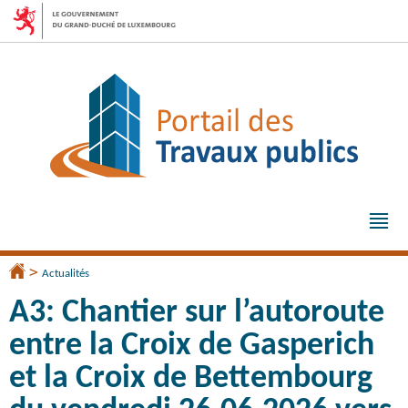
Aller
Aller
à
au
la
contenu
navigation
Me
pri
>
Accueil
Actualités
A3: Chantier sur l’autoroute
entre la Croix de Gasperich
et la Croix de Bettembourg