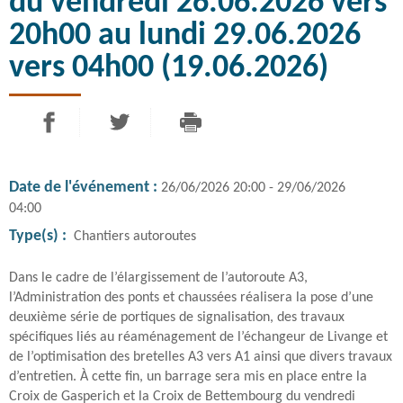
du vendredi 26.06.2026 vers
20h00 au lundi 29.06.2026
vers 04h00 (19.06.2026)
PARTAGER SUR FACEBOOK
PARTAGER SUR TWITTER
IMPRIMER
- NOUVELLE FENÊTRE
- NOUVELLE FENÊTRE
Date de l'événement :
26/06/2026 20:00 - 29/06/2026
04:00
Type(s) :
Chantiers autoroutes
Dans le cadre de l’élargissement de l’autoroute A3,
l’Administration des ponts et chaussées réalisera la pose d’une
deuxième série de portiques de signalisation, des travaux
spécifiques liés au réaménagement de l’échangeur de Livange et
de l’optimisation des bretelles A3 vers A1 ainsi que divers travaux
d’entretien. À cette fin, un barrage sera mis en place entre la
Croix de Gasperich et la Croix de Bettembourg du vendredi