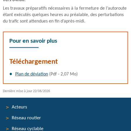
vers 04h00.
Les travaux préparatifs nécessaires à la fermeture de l’autoroute
étant exécutés quelques heures au préalable, des perturbations
du trafic sont attendues en fin d’après-midi.
Pour en savoir plus
Téléchargement
Plan de déviation
(Pdf - 2,07 Mo)
Dernière mise à jour
22/06/2026
Acteurs
Réseau routier
Menu
Réseau cyclable