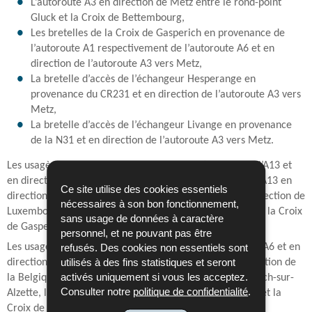
L’autoroute A3 en direction de Metz entre le rond-point
Gluck et la Croix de Bettembourg,
Les bretelles de la Croix de Gasperich en provenance de
l’autoroute A1 respectivement de l’autoroute A6 et en
direction de l’autoroute A3 vers Metz,
La bretelle d’accès de l’échangeur Hesperange en
provenance du CR231 et en direction de l’autoroute A3 vers
Metz,
La bretelle d’accès de l’échangeur Livange en provenance
de la N31 et en direction de l’autoroute A3 vers Metz.
Les usagères et usagers en provenance de l’A3 resp. de l’A13 et
en direction de l’A3 vers Luxembourg seront déviés via l’A13 en
Ce site utilise des cookies essentiels
direction de Esch-sur-Alzette, la jonction Esch, l’A4 en direction de
nécessaires à son bon fonctionnement,
Luxembourg, la Croix de Cessange et l’A6 en direction de la Croix
sans usage de données à caractère
de Gasperich.
personnel, et ne pouvant pas être
refusés. Des cookies non essentiels sont
Les usagères et usagers en provenance de l’A1 resp. de l’A6 et en
utilisés à des fins statistiques et seront
direction de l’A3 vers Metz seront déviés via l’A6 en direction de
activés uniquement si vous les acceptez.
la Belgique, la Croix de Cessange, l’A4 en direction de Esch-sur-
Consulter notre
politique de confidentialité
.
Alzette, la jonction Esch, l’A13 en direction de Schengen et la
Croix de Bettembourg.