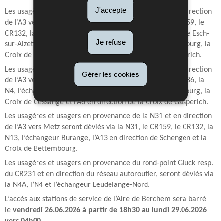
J'accepte
Les usagères et usagers en provenance de la N31 et en direction
de l’A3 vers Luxembourg seront déviés via la N31, le CR159, le
CR132, la N13, l’échangeur Burange, l’A13 en direction de Esch-
Je refuse
sur-Alzette, la jonction Esch, l’A4 en direction de Luxembourg, la
Croix de Cessange, l’A6 en direction de la Croix de Gasperich.
Les usagères et usagers en provenance de la N31 et en direction
Gérer les cookies
de l’A3 vers Luxembourg seront déviés via la N31, le CR186, la
N4, l’échangeur Leudelange-Nord, l’A4 direction Luxembourg, la
Croix de Cessange et l’A6 en direction de la Croix de Gasperich.
Les usagères et usagers en provenance de la N31 et en direction
de l’A3 vers Metz seront déviés via la N31, le CR159, le CR132, la
N13, l’échangeur Burange, l’A13 en direction de Schengen et la
Croix de Bettembourg.
Les usagères et usagers en provenance du rond-point Gluck resp.
du CR231 et en direction du réseau autoroutier, seront déviés via
la N4A, l’N4 et l’échangeur Leudelange-Nord.
L’accès aux stations de service de l’Aire de Berchem sera barré
le
vendredi 26.06.2026 à partir de 18h30
au lundi 29.06.2026