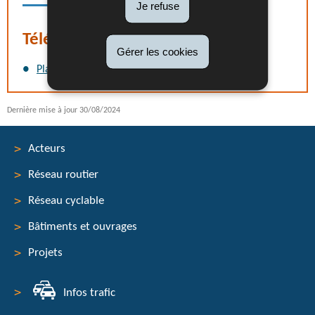
Je refuse
Téléchargement
Gérer les cookies
Plan de déviation
(Pdf - 1,95 Mo)
Dernière mise à jour
30/08/2024
Acteurs
Réseau routier
Menu
Réseau cyclable
de
Bâtiments et ouvrages
navigation
Projets
Infos trafic