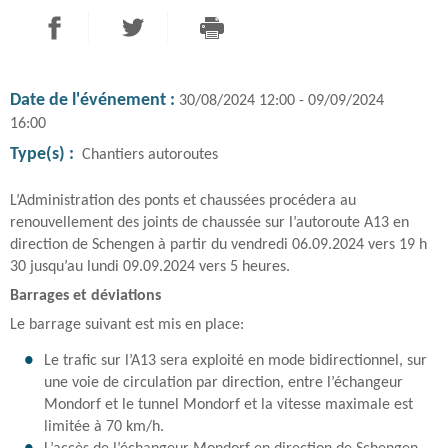
PARTAGER SUR FACEBOOK
PARTAGER SUR TWITTER
IMPRIMER
- NOUVELLE FENÊTRE
- NOUVELLE FENÊTRE
Date de l'événement :
30/08/2024 12:00 - 09/09/2024
16:00
Type(s) :
Chantiers autoroutes
L’Administration des ponts et chaussées procédera au
renouvellement des joints de chaussée sur l’autoroute A13 en
direction de Schengen à partir du vendredi 06.09.2024 vers 19 h
30 jusqu’au lundi 09.09.2024 vers 5 heures.
Barrages et déviations
Le barrage suivant est mis en place:
Le trafic sur l’A13 sera exploité en mode bidirectionnel, sur
une voie de circulation par direction, entre l’échangeur
Mondorf et le tunnel Mondorf et la vitesse maximale est
limitée à 70 km/h.