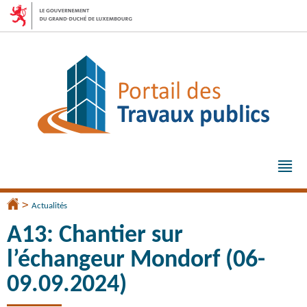
Aller
Aller
à
au
la
contenu
navigation
Me
pri
>
Accueil
Actualités
A13: Chantier sur
l’échangeur Mondorf (06-
09.09.2024)