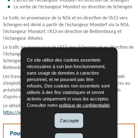
L’accès de l’échangeur Mondorf en direction de Schengen
La sortie de l’échangeur Mondorf en direction de Schengen
Le trafic en provenance de la N16 et en direction de l’A13 vers
Schengen est dévié à partir de l’échangeur Mondorf via la N16,
l’échangeur Mondorf, l’A13 en direction de Bettembourg et
l’échangeur Altwies.
Le trafic en provenance de l’A13 vers Schengen et en direction de
l’échangeur Mondorf est dévié via l’A13 en direction de
Ce site utilise des cookies essentiels
Schengen, l’échangeur Schengen, l’A13 en direction de
nécessaires à son bon fonctionnement,
Bettembourg et l’échangeur Mondorf.
sans usage de données à caractère
Les travaux préparatifs nécessaires au changement du mode
personnel, et ne pouvant pas être
d’exploitation de l’autoroute étant exécutés quelques heures au
refusés. Des cookies non essentiels sont
préalable, des perturbations du trafic sont attendues en fin
utilisés à des fins statistiques et seront
d’après-midi.
activés uniquement si vous les acceptez.
Consulter notre
politique de confidentialité
.
Le détail des fermetures peut être consulté sur le site
https://www.cita.lu/fr/chantiers.html
.
J'accepte
Pour en savoir plus