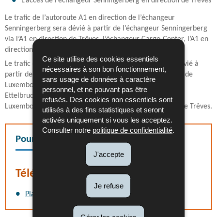
L’accès de l’échangeur Senningerberg en direction de Trêves
Le trafic de l’autoroute A1 en direction de l’échangeur
Senningerberg sera dévié à partir de l’échangeur Senningerberg
via l’A1 en direction de Trêves, l’échangeur Cargo-Center, l’A1 en
direction de Luxembourg et l’échangeur Senningerberg.
Ce site utilise des cookies essentiels
Le trafic de la N1 en direction de l’A1 vers Trêves sera dévié à
nécessaires à son bon fonctionnement,
partir de l’échangeur Senningerberg via l’A1 en direction de
sans usage de données à caractère
Luxembourg, la jonction Grunewald, l’A7 en direction de
personnel, et ne pouvant pas être
Ettelbruck, l’échangeur Waldhof, l’A7 en direction de
refusés. Des cookies non essentiels sont
Luxembourg, la jonction Grunewald et l’A1 en direction de Trêves.
utilisés à des fins statistiques et seront
activés uniquement si vous les acceptez.
Consulter notre
politique de confidentialité
.
Pour en savoir plus
J'accepte
Téléchargement
Je refuse
Plan de déviation
(Pdf - 521 Ko)
Gérer les cookies