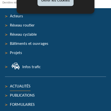
Dernière mise à jour
25/11/2024
Acteurs
Réseau routier
Menu
Réseau cyclable
de
Bâtiments et ouvrages
navigation
Projets
Infos trafic
ACTUALITÉS
PUBLICATIONS
FORMULAIRES