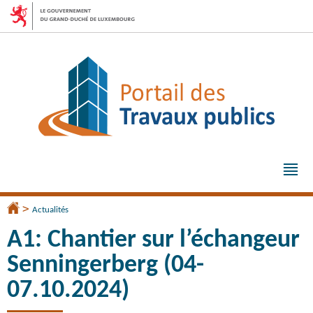
Aller
Aller
à
au
la
contenu
navigation
Me
pri
>
Accueil
Actualités
A1: Chantier sur l’échangeur
Senningerberg (04-
07.10.2024)