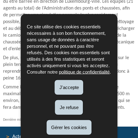
dû être barrée en direction de Luxembourg-ville. Les équipes (21
agents au total) de l’Administration des ponts et chaussées, afin
de permettre une circulation normale le plus rapidement
possible, ont aussitôt commencé les travaux relatifs au nettoyage
Ce site utilise des cookies essentiels
et au déblayage de la route. Il s’agissait notamment de décharger
nécessaires à son bon fonctionnement,
le camion de sa marchandise, de dégager le poids lourd de la
sans usage de données à caractère
chaussée, de déblayer la chaussée à l’aide d’une pelle mécanique
personnel, et ne pouvant pas être
et d’enlever l’huile.
refusés. Des cookies non essentiels sont
De plus, un mur californien provisoire a été mis en place sur le
utilisés à des fins statistiques et seront
plein terre central, de façon à ce que la circulation ait pu
activés uniquement si vous les acceptez.
reprendre vers 2 heures du matin en date du 25 février, donc à
Consulter notre
politique de confidentialité
.
peine 16 heures après l’accident.
J'accepte
Comme il s’agit d’un mur californien provisoire, la vitesse
maximale restera limitée à 90 km/h sur une distance de 500 m
environ, ceci jusqu’à l’installation des éléments définitifs, qui se
Je refuse
fera dans quelques semaines, après fourniture des éléments.
Dernière mise à jour
27/02/2026
Gérer les cookies
Acteurs