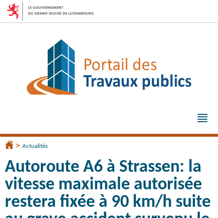
Aller
Aller
à
au
la
contenu
navigation
Me
pri
>
Accueil
Actualités
Autoroute A6 à Strassen: la
vitesse maximale autorisée
restera fixée à 90 km/h suite