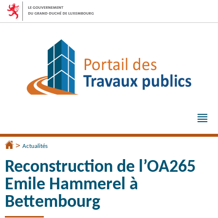
Aller
Aller
à
au
la
contenu
navigation
Me
pri
>
Accueil
Actualités
Reconstruction de l’OA265
Emile Hammerel à
Bettembourg