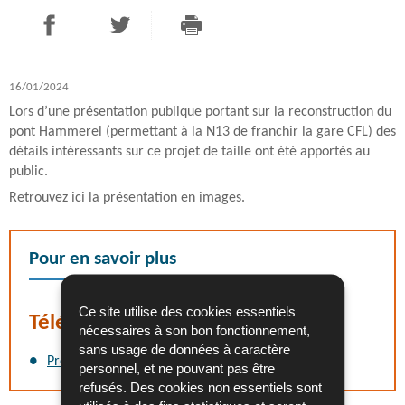
PARTAGER SUR FACEBOOK
PARTAGER SUR TWITTER
IMPRIMER
- NOUVELLE FENÊTRE
- NOUVELLE FENÊTRE
16/01/2024
Lors d’une présentation publique portant sur la reconstruction du
pont Hammerel (permettant à la N13 de franchir la gare CFL) des
détails intéressants sur ce projet de taille ont été apportés au
public.
Retrouvez ici la présentation en images.
Pour en savoir plus
Ce site utilise des cookies essentiels
Téléchargement
nécessaires à son bon fonctionnement,
sans usage de données à caractère
Présentation
(Pdf - 37,01 Mo)
personnel, et ne pouvant pas être
refusés. Des cookies non essentiels sont