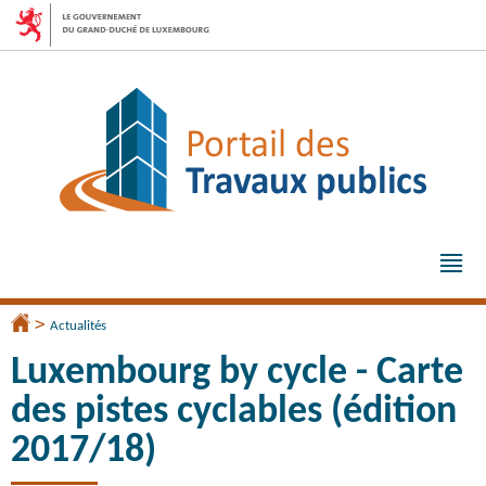
Aller
Aller
à
au
la
contenu
navigation
Me
pri
>
Accueil
Actualités
Luxembourg by cycle - Carte
des pistes cyclables (édition
2017/18)