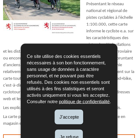
Présentant le réseau
national et régional de
pistes cyclables à l’échelle
1:100.000, cette carte
informe le cycliste e.a. sur
les caractéristiques des
pistes, les dénivellations
et les distances des différents itinéraires cyclables, le réseau ferroviaire
Ce site utilise des cookies essentiels
ou encore les sites de location de vélos. Les voies cyclables empruntant
nécessaires à son bon fonctionnement,
d’anciens tracés ferroviaires et présentant donc une topographie
sans usage de données à caractère
relativement plane sont spécialement relevées. De même figurent sur la
personnel, et ne pouvant pas être
carte toutes les localités abritant au moins un établissement bed+bike,
refusés. Des cookies non essentiels sont
c’est-à-dire un établissement d’hébergement accueillant les
utilisés à des fins statistiques et seront
cyclotouristes, avec, en légende, un répertoire reprenant les adresses
activés uniquement si vous les acceptez.
web et les numéros de téléphone des divers établissements.
Consulter notre
politique de confidentialité
.
Les explications sur la carte sont en français, allemand et anglais.
J'accepte
La carte peut être commandée auprès de la
LVI
. Le prix de vente en
magasin est de 5,00 euros.
Je refuse