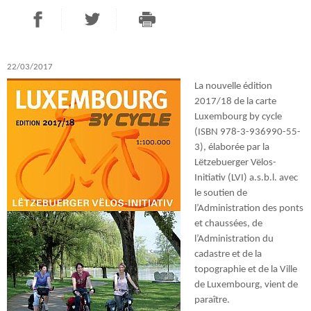
PARTAGER SUR FACEBOOK
PARTAGER SUR TWITTER
IMPRIMER
- NOUVELLE FENÊTRE
- NOUVELLE FENÊTRE
22/03/2017
La nouvelle édition
2017/18 de la carte
Luxembourg by cycle
(ISBN 978-3-936990-55-
3), élaborée par la
Lëtzebuerger Vëlos-
Initiativ (LVI) a.s.b.l. avec
le soutien de
l’Administration des ponts
et chaussées, de
l’Administration du
cadastre et de la
topographie et de la Ville
de Luxembourg, vient de
paraître.