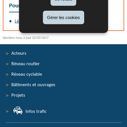
Pour en savoir plus
Gérer les cookies
Lëtzebuerger Vëlos-Initiativ
Dernière mise à jour
22/03/2017
Acteurs
Réseau routier
Menu
Réseau cyclable
de
Bâtiments et ouvrages
navigation
Projets
Infos trafic